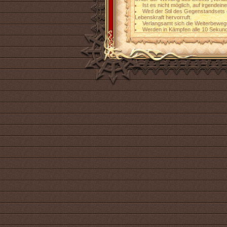
Ist es nicht möglich, auf irgendein
Wird der Stil des Gegenstandsets
Lebenskraft hervorruft.
Verlangsamt sich die Weiterbeweg
Werden in Kämpfen alle 10 Sekun