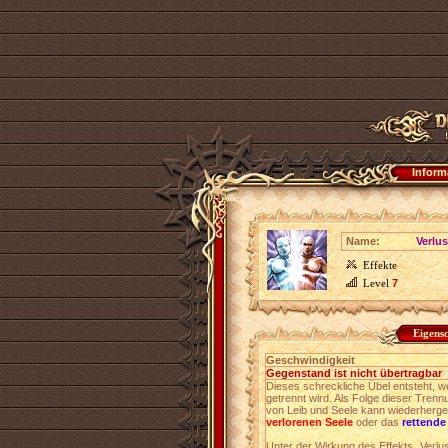
Inform
Name:
Verlus
Effekte
Level
7
Eigens
Geschwindigkeit
Gegenstand ist nicht übertragbar
Dieses schreckliche Übel entsteht, 
getrennt wird. Als Folge dieser Trenn
von Leib und Seele kann wiederherge
verlorenen Seele
oder das
rettende
Unter der Wirkung des Effekts „Verlus