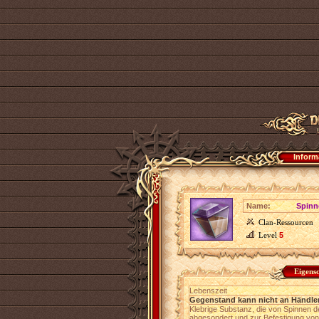
Inform
Name:
Spinn
Clan-Ressourcen
Level
5
Eigens
Lebenszeit
Gegenstand kann nicht an Händler
Klebrige Substanz, die von Spinnen d
abgesondert und zur Befestigung von 