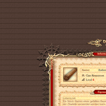
Inform
Name:
Balke
Clan-Ressourcen
Level
5
Eigens
Lebenszeit
Ein Stück Stamm eines gefällten Ba
der Zitadelle verwendet werden kann.