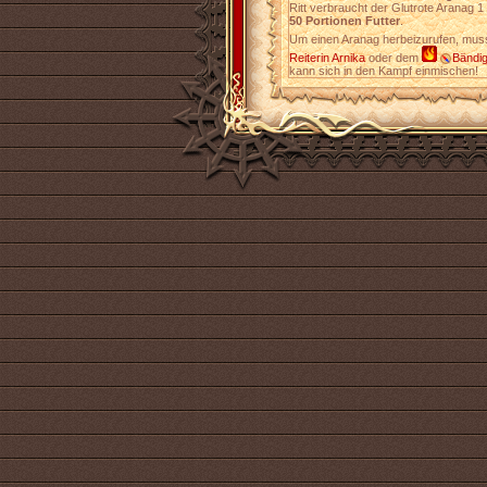
Ritt verbraucht der Glutrote Aranag 1
50 Portionen Futter
.
Um einen Aranag herbeizurufen, mus
Reiterin Arnika
oder dem
Bändig
kann sich in den Kampf einmischen!