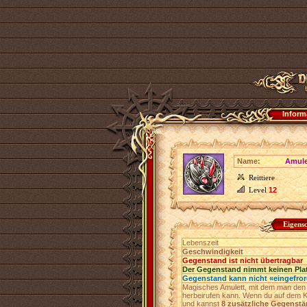
Inform
Name:
Amule
Reittiere
Level
12
Eigens
Lebenszeit
Geschwindigkeit
Gegenstand ist nicht übertragbar
Der Gegenstand nimmt keinen Pla
Gegenstand kann nicht «eingefro
Magisches Amulett, mit dem man de
herbeirufen kann. Wenn du auf dem Kä
und kannst
8 zusätzliche Gegenst