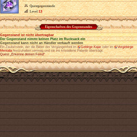
Questgegenstände
Level
13
Eigenschaften des Gegenstandes
Gegenstand ist nicht übertragbar
Der Gegenstand nimmt keinen Platz im Rucksack ein
Gegenstand kann nicht an Händler verkauft werden
Ein Zauberstein, der die Bilder der Vergangenheit im
Gebirge Kajar
oder im
Vorgebirge
Mentalia
festzuhalten vermag und sie ins kristallene Palantir überträgt.
Quest „Erkenne deinen Feind“