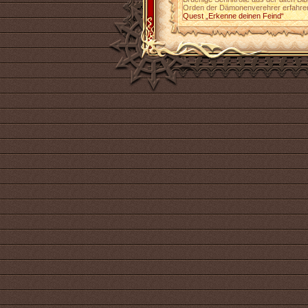
Orden der Dämonenverehrer erfahre
Quest „Erkenne deinen Feind“