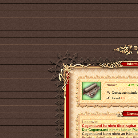
Inform
Name:
Alte S
Questgegenstände
Level
13
Eigens
Lebenszeit
Gegenstand ist nicht übertragbar
Der Gegenstand nimmt keinen Pla
Gegenstand kann nicht an Händler
Brüchige Schriftrolle aus der alten B