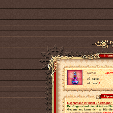
Inform
Name:
Jahrma
Elixier
Level
1
Eigens
Gegenstand ist nicht übertragbar
Der Gegenstand nimmt keinen Pla
Gegenstand kann nicht an Händler
1 zufälliges Jahrmarktelixier:
Elixier