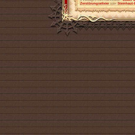
Zerstörungselixier
oder
Steinhaut-E