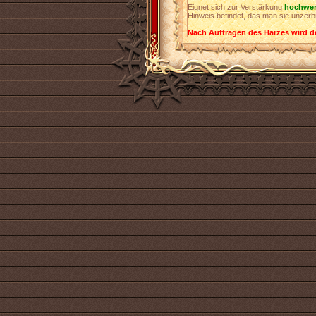
Eignet sich zur Verstärkung
hochwer
Hinweis befindet, das man sie unzer
Nach Auftragen des Harzes wird d