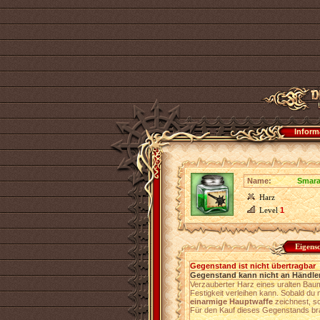
Inform
Name:
Smara
Harz
Level
1
Eigens
Gegenstand ist nicht übertragbar
Gegenstand kann nicht an Händler
Verzauberter Harz eines uralten Bau
Festigkeit verleihen kann. Sobald d
einarmige Hauptwaffe
zeichnest, s
Für den Kauf dieses Gegenstands br