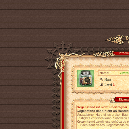
Inform
Name:
Zimth
Harz
Level
1
Eigens
Gegenstand ist nicht übertragbar
Gegenstand kann nicht an Händler
Verzauberter Harz eines uralten Bau
Festigkeit verleihen kann. Sobald d
Kettenhemd
zeichnest, schützt du 
Für den Kauf dieses Gegenstands br