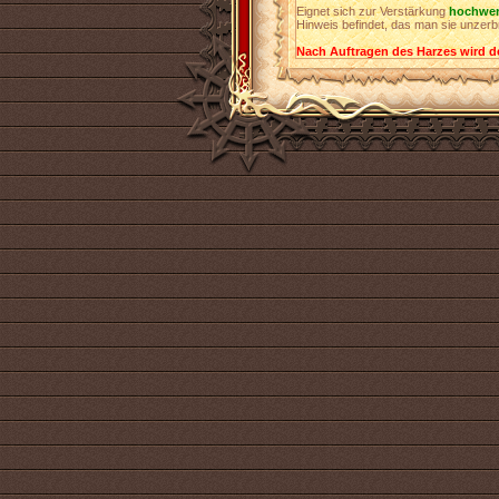
Eignet sich zur Verstärkung
hochwer
Hinweis befindet, das man sie unzer
Nach Auftragen des Harzes wird d