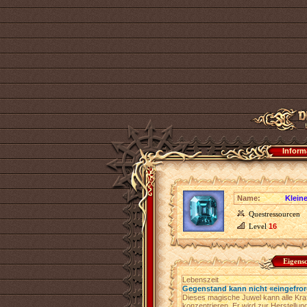
Inform
Name:
Kleine
Questressourcen
Level
16
Eigens
Lebenszeit
Gegenstand kann nicht «eingefro
Dieses magische Juwel kann alle Kraf
konzentrieren. Er wird zur Herstellu