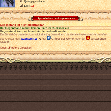
Questgegenstände
Level
13
Eigenschaften des Gegenstandes
Gegenstand ist nicht übertragbar
Der Gegenstand nimmt keinen Platz im Rucksack ein
Gegenstand kann nicht an Händler verkauft werden
Ein Bündel Corvusfedern, umwickelt mit grünem Garn, die die alte Hexe zum Herbeirufen
des Geistes des
Wächters [13]
der
Gräber der Armen
oder der
Verlassenen
Gräber
.
Quest „Finstere Gestalten“