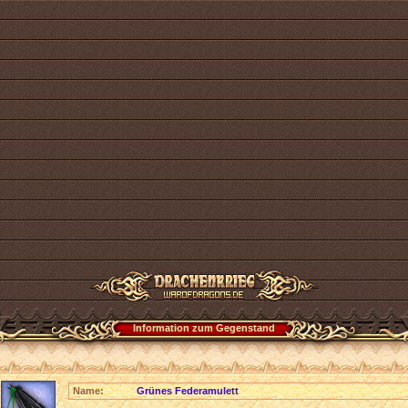
Information zum Gegenstand
Name:
Grünes Federamulett