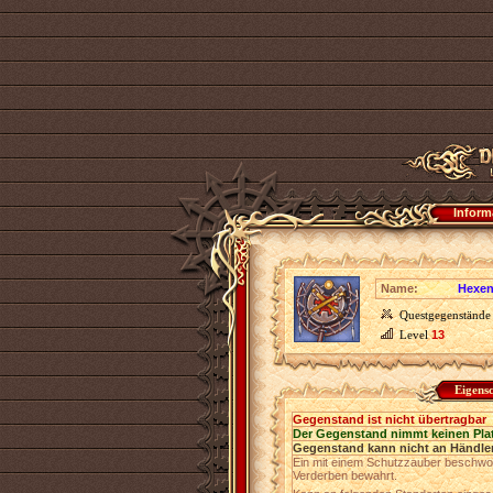
Inform
Name:
Hexen
Questgegenstände
Level
13
Eigens
Gegenstand ist nicht übertragbar
Der Gegenstand nimmt keinen Pla
Gegenstand kann nicht an Händler
Ein mit einem Schutzzauber beschwo
Verderben bewahrt.