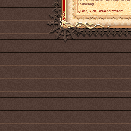
Kann an folgenden Standorten einges
Tschernag
.
Quest „Auch Herrscher weinen“