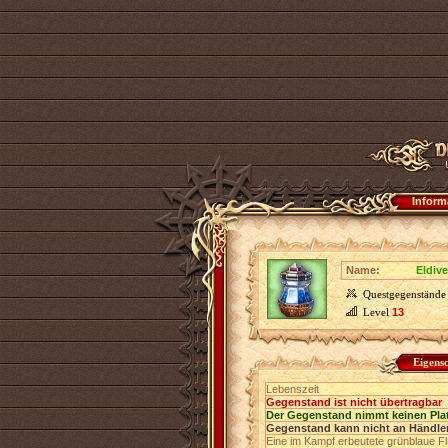
Inform
Name:
Eldiv
Questgegenstände
Level
13
Eigens
Lebenszeit
Gegenstand ist nicht übertragbar
Der Gegenstand nimmt keinen Pla
Gegenstand kann nicht an Händler
Eine im Kampf erbeutete grünblaue Fl