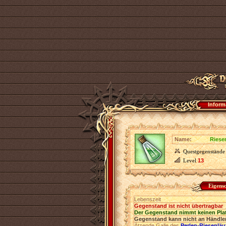
Inform
Name:
Riese
Questgegenstände
Level
13
Eigens
Lebenszeit
Gegenstand ist nicht übertragbar
Der Gegenstand nimmt keinen Pla
Gegenstand kann nicht an Händler
Ätzende Galle des
Perlen-Riesenläuf