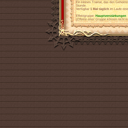
Ein kleines Traktat, das den Geheim
Stunde.
Verfügbar
1 Mal täglich
im Laufe ein
Effektgruppe:
Hauptverstärkungen
(
Effekte einer Gruppe können nicht k