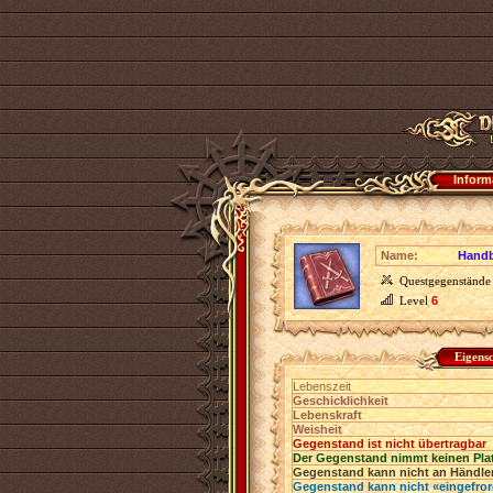
Inform
Name:
Handb
Questgegenstände
Level
6
Eigens
Lebenszeit
Geschicklichkeit
Lebenskraft
Weisheit
Gegenstand ist nicht übertragbar
Der Gegenstand nimmt keinen Pla
Gegenstand kann nicht an Händler
Gegenstand kann nicht «eingefro