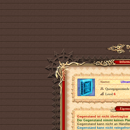
Inform
Name:
Ultra
Questgegenstände
Level
6
Eigens
Gegenstand ist nicht übertragbar
Der Gegenstand nimmt keinen Pla
Gegenstand kann nicht an Händler
Gegenstand kann nicht «eingefro