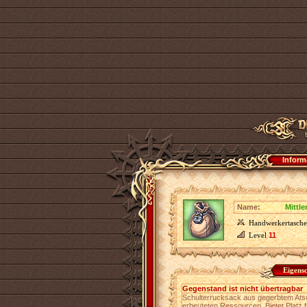
Inform
Name:
Mittle
Handwerkertasche
Level
11
Eigens
Gegenstand ist nicht übertragbar
Schulterrucksack aus gegerbtem At
erbeuteten Ressourcen. Bietet Platz f