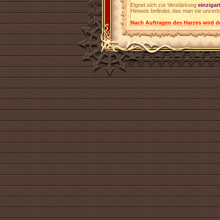
Eignet sich zur Verstärkung
einzigar
Hinweis befindet, das man sie unzer
Nach Auftragen des Harzes wird d