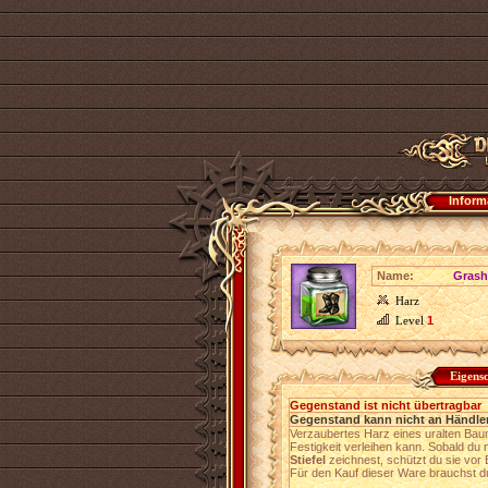
Inform
Name:
Grash
Harz
Level
1
Eigens
Gegenstand ist nicht übertragbar
Gegenstand kann nicht an Händler
Verzaubertes Harz eines uralten Bau
Festigkeit verleihen kann. Sobald d
Stiefel
zeichnest, schützt du sie vo
Für den Kauf dieser Ware brauchst 