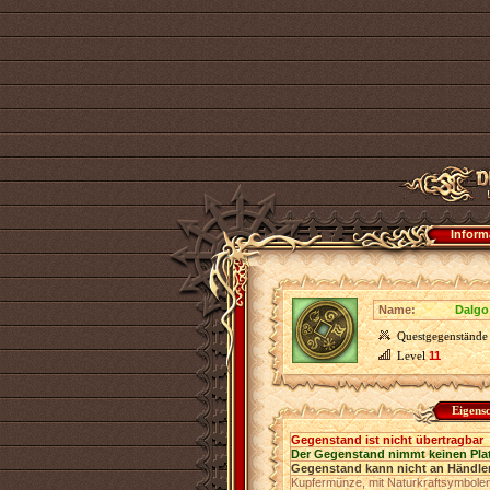
Inform
Name:
Dalgo
Questgegenstände
Level
11
Eigens
Gegenstand ist nicht übertragbar
Der Gegenstand nimmt keinen Pla
Gegenstand kann nicht an Händler
Kupfermünze, mit Naturkraftsymbolen v