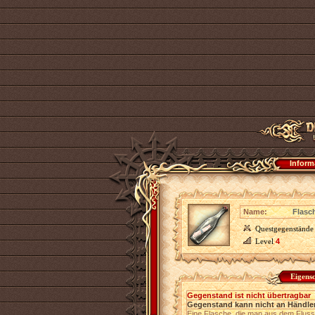
Inform
Name:
Flasc
Questgegenstände
Level
4
Eigens
Gegenstand ist nicht übertragbar
Gegenstand kann nicht an Händler
Eine Flasche, die man aus dem Fluss 