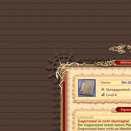
Inform
Name:
Die 2
Questgegenstände
Level
4
Eigens
Lebenszeit
Gegenstand ist nicht übertragbar
Der Gegenstand nimmt keinen Pla
Gegenstand kann nicht an Händler