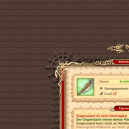
Inform
Name:
Krofd
Questgegenstände
Level
13
Eigens
Gegenstand ist nicht übertragbar
Der Gegenstand nimmt keinen Pla
Gegenstand kann nicht an Händler
Riesengroße Hellebarde aus einem gl