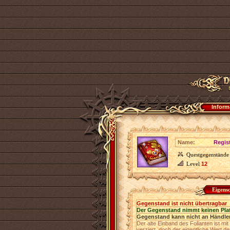
Inform
Name:
Regis
Questgegenstände
Level
12
Eigens
Gegenstand ist nicht übertragbar
Der Gegenstand nimmt keinen Pla
Gegenstand kann nicht an Händler
Der alte Einband des Folianten ist m
verziert, doch der eigentliche Wert de