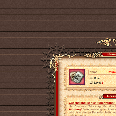
Inform
Name:
Raum
Rune
Level
1
Eigens
Gegenstand ist nicht übertragbar
Die Raumrune Odar vergrößert den
Achtung!
Bei Anwendung der Rune au
wird die vorherige Rune durch die ne
unübertragbar.