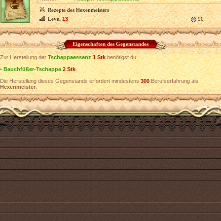
Rezepte des Hexenmeisters
Level
13
90
Eigenschaften des Gegenstandes
Zur Herstellung der
Tschappaessenz
1 Stk
benötigst du:
•
Bauchfüßer-Tschappa
2 Stk
.
Die Herstellung dieses Gegenstands erfordert mindestens
300
Berufserfahrung als
Hexenmeister
.