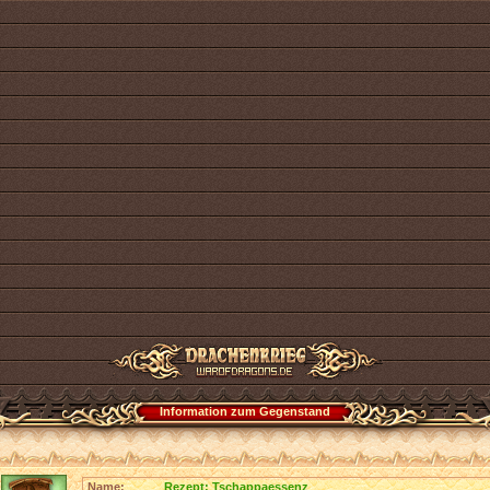
Information zum Gegenstand
Name:
Rezept: Tschappaessenz