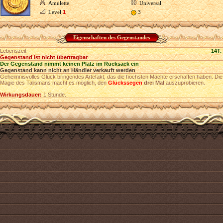
Amulette
Universal
Level
1
3
Eigenschaften des Gegenstandes
Lebenszeit
14T.
Gegenstand ist nicht übertragbar
Der Gegenstand nimmt keinen Platz im Rucksack ein
Gegenstand kann nicht an Händler verkauft werden
Geheimnisvolles Glück bringendes Artefakt, das die höchsten Mächte erschaffen haben. Die
Magie des Talismans macht es möglich, den
Glückssegen
drei Mal
auszuprobieren.
Wirkungsdauer:
1 Stunde.