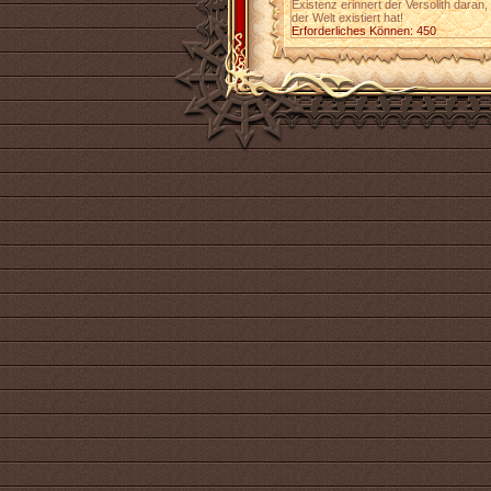
Existenz erinnert der Versolith daran,
der Welt existiert hat!
Erforderliches Können: 450