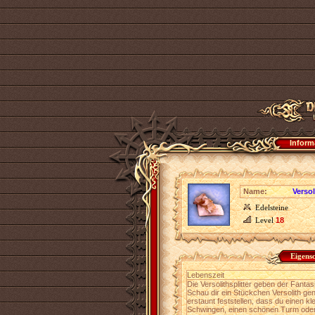
Inform
Name:
Versol
Edelsteine
Level
18
Eigens
Lebenszeit
Die Versolithsplitter geben der Fanta
Schau dir ein Stückchen Versolith gen
erstaunt feststellen, dass du einen 
Schwingen, einen schönen Turm oder 