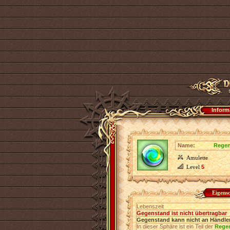
Inform
Name:
Rege
Amulette
Level
5
Eigens
Lebenszeit
Gegenstand ist nicht übertragbar
Gegenstand kann nicht an Händler
In dieser Sphäre ist ein Teil der
Rege