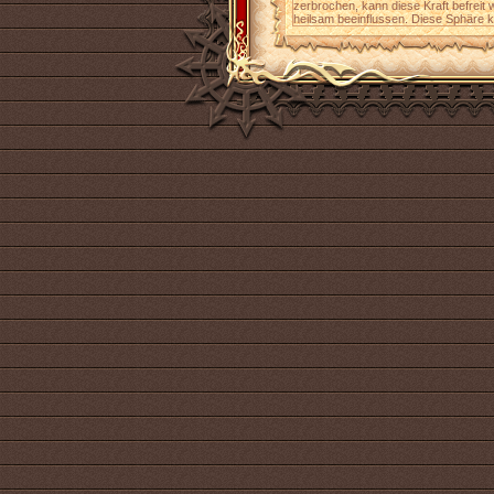
zerbrochen, kann diese Kraft befreit
heilsam beeinflussen. Diese Sphäre