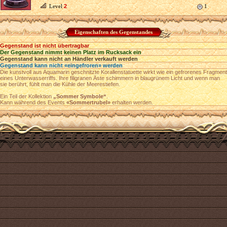
Level
2
1
Eigenschaften des Gegenstandes
Gegenstand ist nicht übertragbar
Der Gegenstand nimmt keinen Platz im Rucksack ein
Gegenstand kann nicht an Händler verkauft werden
Gegenstand kann nicht «eingefroren» werden
Die kunstvoll aus Aquamarin geschnitzte Korallenstatuette wirkt wie ein gefrorenes Fragment
eines Unterwasserriffs. Ihre filigranen Äste schimmern in blaugrünem Licht und wenn man
sie berührt, fühlt man die Kühle der Meerestiefen.
Ein Teil der Kollektion
„Sommer Symbole“
.
Kann während des Events
«Sommertrubel»
erhalten werden.