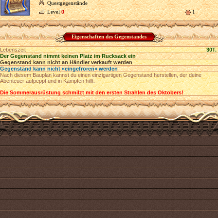
Questgegenstände
Level
0
1
Eigenschaften des Gegenstandes
Lebenszeit
30T.
Der Gegenstand nimmt keinen Platz im Rucksack ein
Gegenstand kann nicht an Händler verkauft werden
Gegenstand kann nicht «eingefroren» werden
Nach diesem Bauplan kannst du einen einzigartigen Gegenstand herstellen, der deine
Abenteuer aufpeppt und in Kämpfen hilft.
Die Sommerausrüstung schmilzt mit den ersten Strahlen des Oktobers!