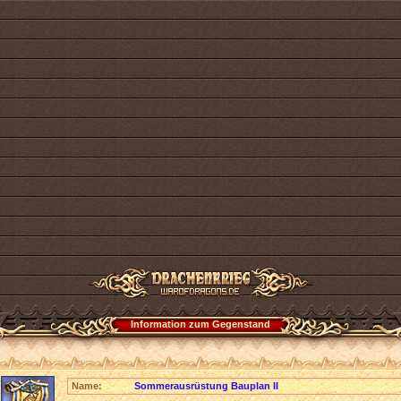
Information zum Gegenstand
Name:
Sommerausrüstung Bauplan II