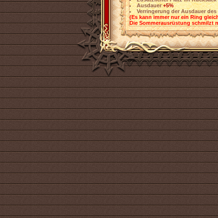
Ausdauer
+5%
Verringerung der Ausdauer des
(Es kann immer nur ein Ring gleic
Die Sommerausrüstung schmilzt mi