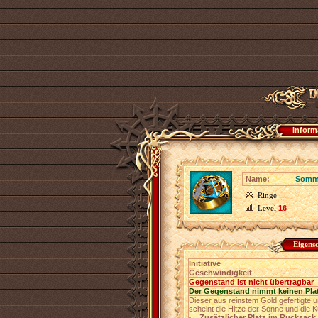
Inform
Name:
Somme
Ringe
Level
16
Eigens
Initiative
Geschwindigkeit
Gegenstand ist nicht übertragbar
Der Gegenstand nimmt keinen Pla
Dieser aus reinstem Gold gefertigte 
scheint die Hitze der Sonne und die 
Zusätzlicher Platz im Rucksack