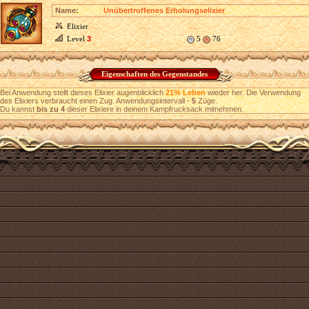
Name:
Unübertroffenes Erholungselixier
Elixier
Level
3
5
76
Eigenschaften des Gegenstandes
Bei Anwendung stellt dieses Elixier augenblicklich
21% Leben
wieder her. Die Verwendung
des Elixiers verbraucht einen Zug. Anwendungsintervall -
5
Züge.
Du kannst
bis zu 4
dieser Elixiere in deinem Kampfrucksack mitnehmen.