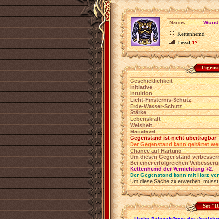
Name:
Wunde
Kettenhemd
Level
13
Eigens
Geschicklichkeit
Initiative
Intuition
Licht-Finsternis-Schutz
Erde-Wasser-Schutz
Stärke
Lebenskraft
Weisheit
Manalevel
Gegenstand ist nicht übertragbar
Der Gegenstand kann gehärtet we
Chance auf Härtung
Um diesen Gegenstand verbessern
Bei einer erfolgreichen Verbesser
Kettenhemd der Vernichtung +2
.
Der Gegenstand kann mit Harz ver
Um diese Sache zu erwerben, musst
Set "R