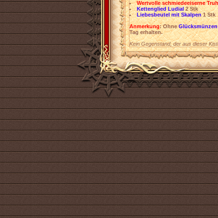
Wertvolle schmiedeeiserne Tru
Kettenglied Ludial
2 Stk
Liebesbeutel mit Skalpen
1 Stk
Anmerkung
: Ohne
Glücksmünzen
Tag erhalten.
Kein Gegenstand, der aus dieser Kis