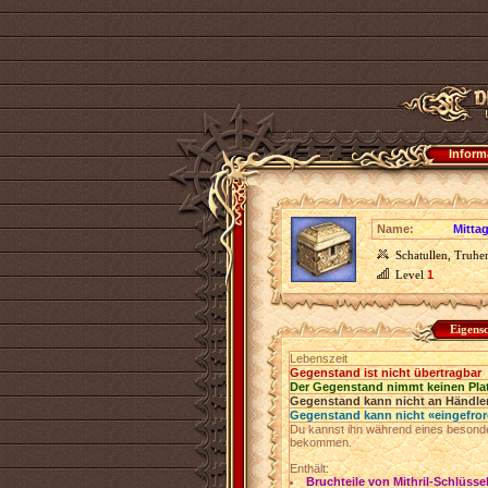
Inform
Name:
Mitta
Schatullen, Truhe
Level
1
Eigens
Lebenszeit
Gegenstand ist nicht übertragbar
Der Gegenstand nimmt keinen Pla
Gegenstand kann nicht an Händler
Gegenstand kann nicht «eingefro
Du kannst ihn während eines besonde
bekommen.
Enthält:
Bruchteile von Mithril-Schlüsse