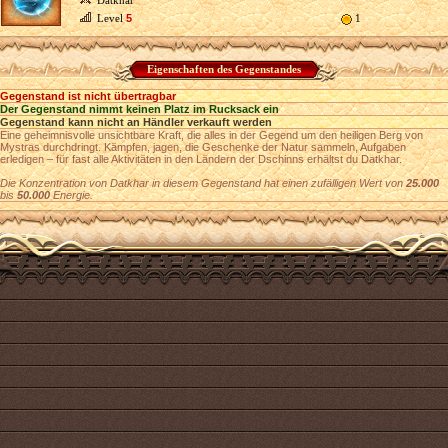
Datkhar
Level
5
1
Eigenschaften des Gegenstandes
Gegenstand ist nicht übertragbar
Der Gegenstand nimmt keinen Platz im Rucksack ein
Gegenstand kann nicht an Händler verkauft werden
Eine geheimnisvolle unsichtbare Kraft, die alles in der Gegend um den heiligen Berg von
Mystras durchdringt. Kämpfen, jagen, die Geschenke der Natur sammeln, Aufgaben
erledigen – für fast alle Aktivitäten in den Ländern der Dschinns erhältst du Datkhar.
Die Konzentration von Datkhar in diesem Gegenstand hat einen zufälligen Wert von
25.000
bis
50.000
Energie.