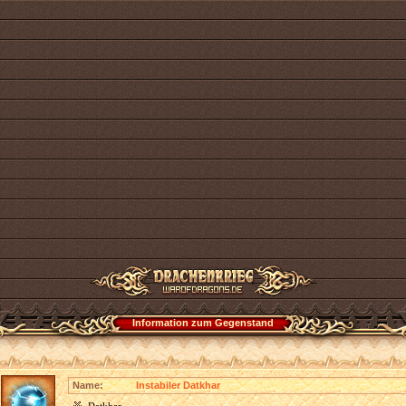
Information zum Gegenstand
Name:
Instabiler Datkhar