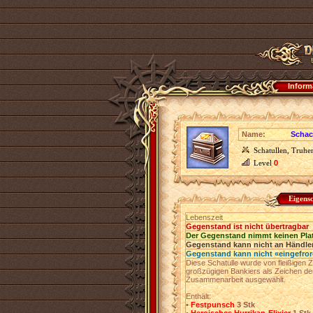
Inform
Name:
Schac
Schatullen, Truhe
Level
0
Eigens
Lebenszeit
Gegenstand ist nicht übertragbar
Der Gegenstand nimmt keinen Pla
Gegenstand kann nicht an Händler
Gegenstand kann nicht «eingefro
Diese Schatulle wurde von fleißigen Z
großzügigen Bankiers als Zeichen der 
Zusammenarbeit ausgewählt.
Enthält:
•
Festpunsch
3 Stk