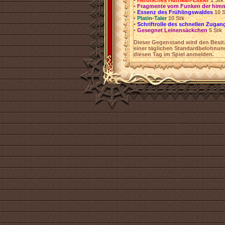
•
Heroisches Hurrikan-Elixier
1 Stk
•
Fragmente vom Funken der him
•
Essenz des Frühlingswaldes
10 
•
Platin-Taler
10 Stk
•
Schriftrolle des schnellen Zugan
•
Gesegnet Leinensäckchen
5 Stk
Dieser Gegenstand wird den Besi
einer täglichen Standardbelohnun
diesen Tag im Spiel anmelden.