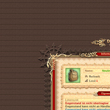
Inform
Name:
Neuli
Rucksack
Level
1
Eigens
Lebenszeit
Gegenstand ist nicht übertragbar
Gegenstand kann nicht an Händler
Gegenstand kann nicht «eingefro