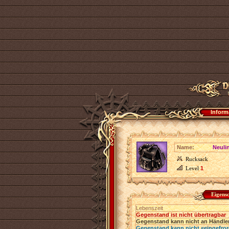
Inform
Name:
Neuli
Rucksack
Level
1
Eigens
Lebenszeit
Gegenstand ist nicht übertragbar
Gegenstand kann nicht an Händler
Gegenstand kann nicht «eingefro