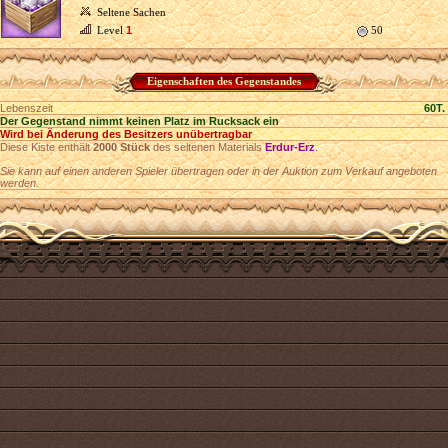
Seltene Sachen
Level
1
50
Eigenschaften des Gegenstandes
Lebenszeit
60T.
Der Gegenstand nimmt keinen Platz im Rucksack ein
Wird bei Änderung des Besitzers unübertragbar
Diese Kiste enthält
2000 Stück
des seltenen Materials
Erdur-Erz
.
Sie kann auf einen anderen Spieler übertragen oder in der Auktion zum Verkauf angeboten
werden.