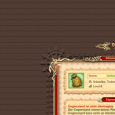
Inform
Name:
Gehei
Schatullen, Truhe
Level
8
Eigens
Gegenstand ist nicht übertragbar
Der Gegenstand nimmt keinen Pla
Gegenstand kann nicht an Händler