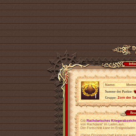
Info
Name:
Momen
Summe der Punkte:
Gruppe:
Zorn der S
Bes
Gib
Rachdarisches Kriegerabzeich
von Rachdaria“ im Laden aus.
Der Fortschritt kann im Ereignisladen
(Diese Errungenschaft kann nur währ