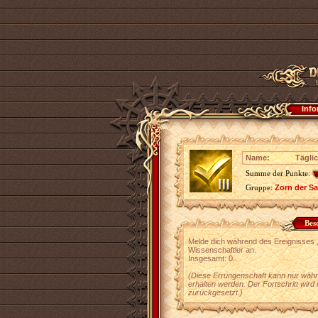
Info
Name:
Täglic
Summe der Punkte:
Gruppe:
Zorn der S
Bes
Melde dich während des Ereignisses 
Wissenschaftler an.
Insgesamt: 0.
(Diese Errungenschaft kann nur währ
erhalten werden. Der Fortschritt wird
zurückgesetzt.)