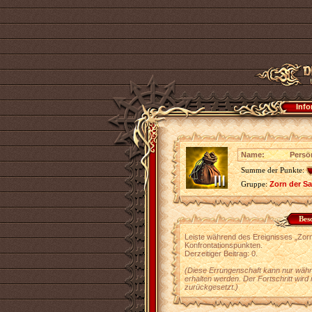
Info
Name:
Persön
Summe der Punkte:
Gruppe:
Zorn der S
Bes
Leiste während des Ereignisses „Zor
Konfrontationspunkten.
Derzeitiger Beitrag: 0.
(Diese Errungenschaft kann nur währ
erhalten werden. Der Fortschritt wird
zurückgesetzt.)