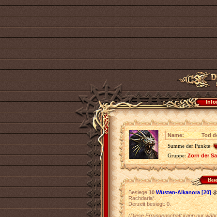
Info
Name:
Tod d
Summe der Punkte:
Gruppe:
Zorn der S
Bes
Besiege
10
Wüsten-Alkanora [20]
Rachdaria“.
Derzeit besiegt: 0.
(Diese Errungenschaft kann nur währ