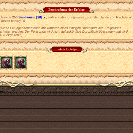
Beschreibung der Erfolge
Besiege
250
Sandwurm [20]
, während des Ereignisses „Zorn der Sande von Rachdaria“.
Derzeit besiegt: 0.
(Diese Errungenschaft kann nur während eines einzigen Durchlaufs des Ereignisses
erhalten werden. Der Fortschritt wird nicht auf zukünftige Durchläufe übertragen und wird
zurückgesetzt.)
Letzte Erfolge