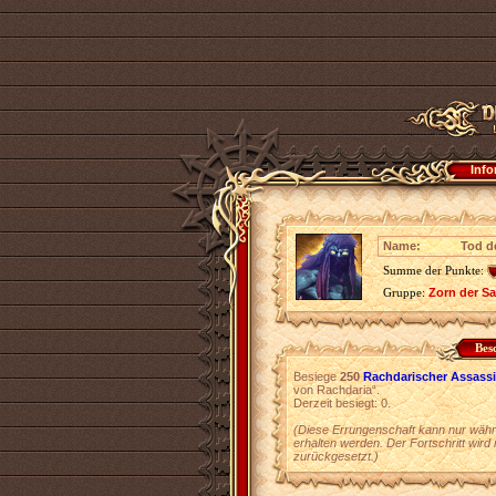
Info
Name:
Tod d
Summe der Punkte:
Gruppe:
Zorn der S
Bes
Besiege
250
Rachdarischer Assassi
von Rachdaria“.
Derzeit besiegt: 0.
(Diese Errungenschaft kann nur währ
erhalten werden. Der Fortschritt wird
zurückgesetzt.)