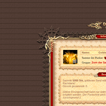
Info
Name:
Golde
Summe der Punkte:
Gruppe:
Zorn der S
Bes
Sammle
5000 Stk.
goldenen Sand wäh
Rachdaria“.
Derzeit gesammelt: 0.
(Diese Errungenschaft kann nur währ
erhalten werden. Der Fortschritt wird
zurückgesetzt.)