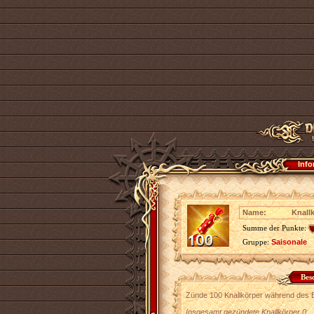
Info
Name:
Knallk
Summe der Punkte:
Gruppe:
Saisonale
Bes
Zünde 100 Knallkörper während des E
Insgesamt gezündete Knallkörper 0.