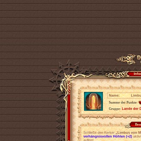
Info
Name:
Limbu
Summe der Punkte:
Gruppe:
Lande der 
Bes
Schließe den Kerker
„Limbus von M
verhängnisvollen Höhlen (+2)
aktiv
auflöst.