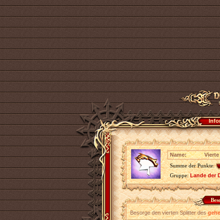
Info
Name:
Viert
Summe der Punkte:
Gruppe:
Lande der 
Bes
Besorge den vierten Splitter des
gehe